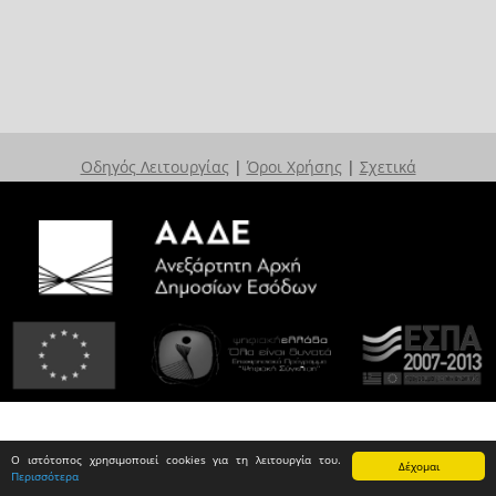
Οδηγός Λειτουργίας
|
Όροι Χρήσης
|
Σχετικά
Ο ιστότοπος χρησιμοποιεί cookies για τη λειτουργία του.
Δέχομαι
Περισσότερα