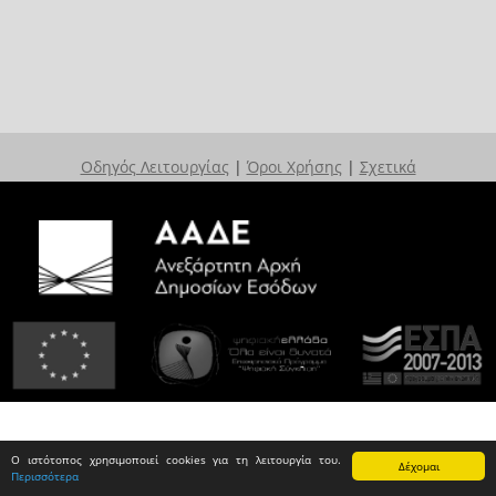
Οδηγός Λειτουργίας
|
Όροι Χρήσης
|
Σχετικά
Ο ιστότοπος χρησιμοποιεί cookies για τη λειτουργία του.
Δέχομαι
Περισσότερα