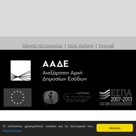
Οδηγός Λειτουργίας
|
Όροι Χρήσης
|
Σχετικά
Ο ιστότοπος χρησιμοποιεί cookies για τη λειτουργία του.
Δέχομαι
Περισσότερα