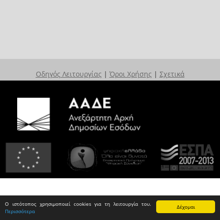
Οδηγός Λειτουργίας
|
Όροι Χρήσης
|
Σχετικά
Ο ιστότοπος χρησιμοποιεί cookies για τη λειτουργία του.
Δέχομαι
Περισσότερα