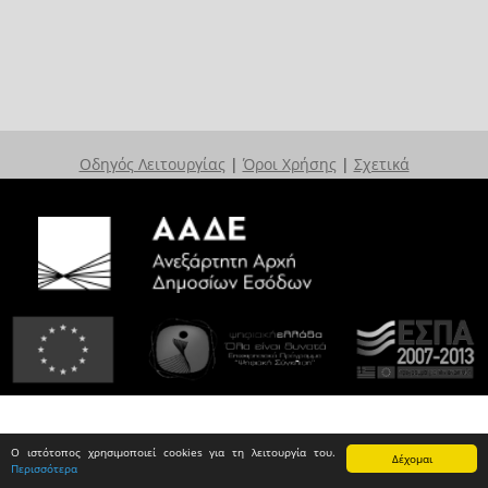
Οδηγός Λειτουργίας
|
Όροι Χρήσης
|
Σχετικά
Ο ιστότοπος χρησιμοποιεί cookies για τη λειτουργία του.
Δέχομαι
Περισσότερα