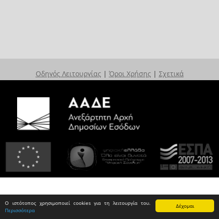
Οδηγός Λειτουργίας
|
Όροι Χρήσης
|
Σχετικά
Ο ιστότοπος χρησιμοποιεί cookies για τη λειτουργία του.
Δέχομαι
Περισσότερα