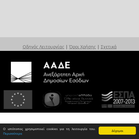
Οδηγός Λειτουργίας
|
Όροι Χρήσης
|
Σχετικά
Ο ιστότοπος χρησιμοποιεί cookies για τη λειτουργία του.
Δέχομαι
Περισσότερα