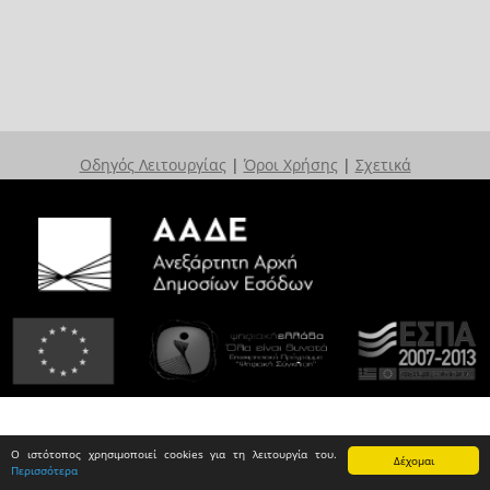
Οδηγός Λειτουργίας
|
Όροι Χρήσης
|
Σχετικά
Ο ιστότοπος χρησιμοποιεί cookies για τη λειτουργία του.
Δέχομαι
Περισσότερα