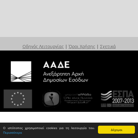
Οδηγός Λειτουργίας
|
Όροι Χρήσης
|
Σχετικά
Ο ιστότοπος χρησιμοποιεί cookies για τη λειτουργία του.
Δέχομαι
Περισσότερα