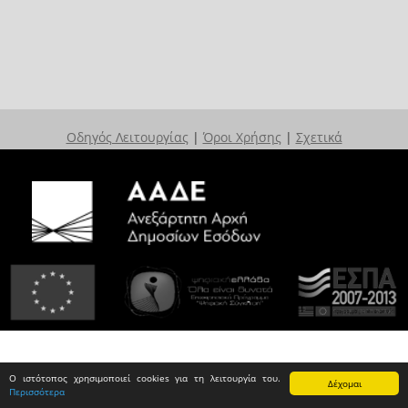
Οδηγός Λειτουργίας
|
Όροι Χρήσης
|
Σχετικά
Ο ιστότοπος χρησιμοποιεί cookies για τη λειτουργία του.
Δέχομαι
Περισσότερα