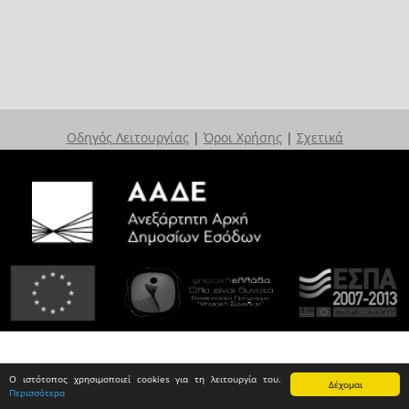
Οδηγός Λειτουργίας
|
Όροι Χρήσης
|
Σχετικά
Ο ιστότοπος χρησιμοποιεί cookies για τη λειτουργία του.
Δέχομαι
Περισσότερα