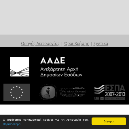
Οδηγός Λειτουργίας
|
Όροι Χρήσης
|
Σχετικά
Ο ιστότοπος χρησιμοποιεί cookies για τη λειτουργία του.
Δέχομαι
Περισσότερα