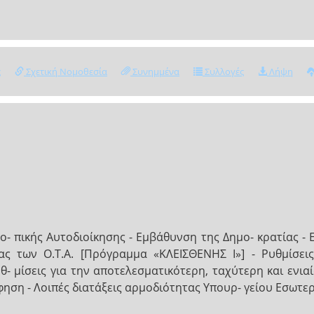
ς
Σχετική Νομοθεσία
Συνημμένα
Συλλογές
Λήψη
- πικής Αυτοδιοίκησης - Εμβάθυνση της Δημο- κρατίας - 
 ας των Ο.Τ.Α. [Πρόγραμμα «ΚΛΕΙΣΘΕΝΗΣ Ι»] - Ρυθμίσει
θ- μίσεις για την αποτελεσματικότερη, ταχύτερη και ενι
φηση - Λοιπές διατάξεις αρμοδιότητας Υπουρ- γείου Εσωτερι