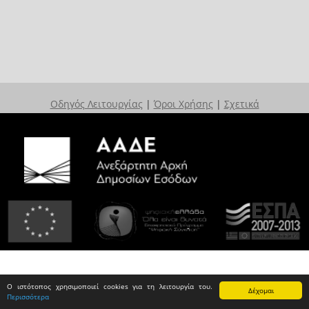
Οδηγός Λειτουργίας
|
Όροι Χρήσης
|
Σχετικά
Ο ιστότοπος χρησιμοποιεί cookies για τη λειτουργία του.
Δέχομαι
Περισσότερα