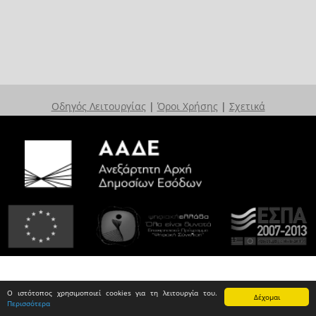
Οδηγός Λειτουργίας
|
Όροι Χρήσης
|
Σχετικά
Ο ιστότοπος χρησιμοποιεί cookies για τη λειτουργία του.
Δέχομαι
Περισσότερα