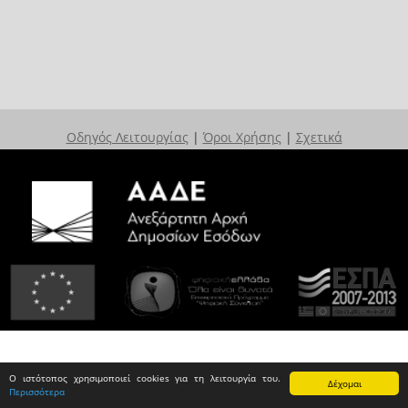
Οδηγός Λειτουργίας
|
Όροι Χρήσης
|
Σχετικά
Ο ιστότοπος χρησιμοποιεί cookies για τη λειτουργία του.
Δέχομαι
Περισσότερα