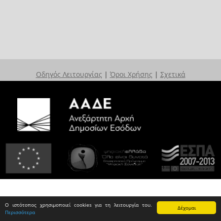
Οδηγός Λειτουργίας
|
Όροι Χρήσης
|
Σχετικά
Ο ιστότοπος χρησιμοποιεί cookies για τη λειτουργία του.
Δέχομαι
Περισσότερα