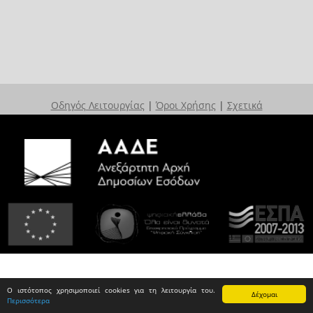
Οδηγός Λειτουργίας
|
Όροι Χρήσης
|
Σχετικά
Ο ιστότοπος χρησιμοποιεί cookies για τη λειτουργία του.
Δέχομαι
Περισσότερα