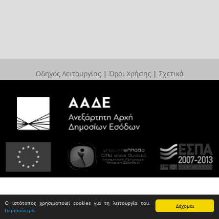
Οδηγός Λειτουργίας
|
Όροι Χρήσης
|
Σχετικά
Ο ιστότοπος χρησιμοποιεί cookies για τη λειτουργία του.
Δέχομαι
Περισσότερα