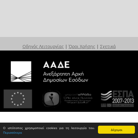
Οδηγός Λειτουργίας
|
Όροι Χρήσης
|
Σχετικά
Ο ιστότοπος χρησιμοποιεί cookies για τη λειτουργία του.
Δέχομαι
Περισσότερα