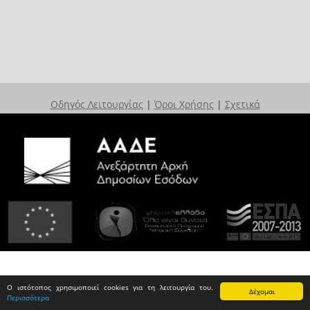
Οδηγός Λειτουργίας
|
Όροι Χρήσης
|
Σχετικά
Ο ιστότοπος χρησιμοποιεί cookies για τη λειτουργία του.
Δέχομαι
Περισσότερα