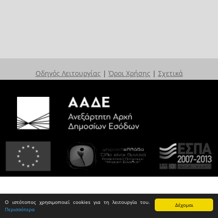
Οδηγός Λειτουργίας
|
Όροι Χρήσης
|
Σχετικά
Ο ιστότοπος χρησιμοποιεί cookies για τη λειτουργία του.
Δέχομαι
Περισσότερα