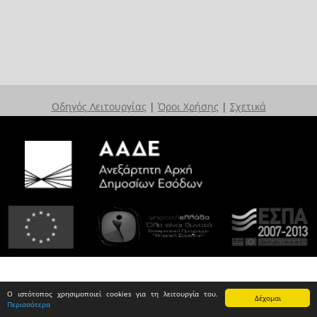
Οδηγός Λειτουργίας
|
Όροι Χρήσης
|
Σχετικά
Ο ιστότοπος χρησιμοποιεί cookies για τη λειτουργία του.
Δέχομαι
Περισσότερα