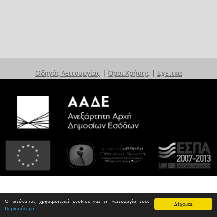
Οδηγός Λειτουργίας
|
Όροι Χρήσης
|
Σχετικά
Ο ιστότοπος χρησιμοποιεί cookies για τη λειτουργία του.
Δέχομαι
Περισσότερα