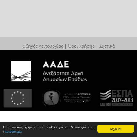
Οδηγός Λειτουργίας
|
Όροι Χρήσης
|
Σχετικά
Ο ιστότοπος χρησιμοποιεί cookies για τη λειτουργία του.
Δέχομαι
Περισσότερα