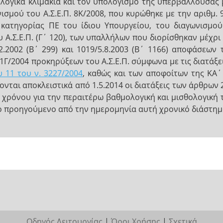
ολογικά κλιμάκια και τον υπολογισμό της υπερβάλλουσας
ισμού του Α.Σ.Ε.Π. 8Κ/2008, που κυρώθηκε με την αριθμ.
ς κατηγορίας ΠΕ του ίδιου Υπουργείου, του διαγωνισμο
 Α.Σ.Ε.Π. (Γ΄ 120), των υπαλλήλων που διορίσθηκαν μέχρι
2.2002 (Β΄ 299) και 1019/5.8.2003 (Β΄ 1166) αποφάσεων
/1Γ/2004 προκηρύξεων του Α.Σ.Ε.Π. σύμφωνα με τις διατάξ
 11 του ν. 3227/2004
, καθώς και των αποφοίτων της ΚΑ΄ ε
νται αποκλειστικά από 1.5.2014 οι διατάξεις των άρθρων 
ρόνου για την περαιτέρω βαθμολογική και μισθολογική το
 προηγούμενο από την ημερομηνία αυτή χρονικό διάστημ
Οδηγός Λειτουργίας
|
Όροι Χρήσης
|
Σχετικά