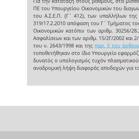
Για την κατάταξη στους βαθμούς, στα μισθ
ΠΕ του Υπουργείου Οικονομικών του διαγων
του Α.Σ.Ε.Π. (Γ΄ 412), των υπαλλήλων τη
319/17.2.2010 απόφαση του Γ΄ Τμήματος του
Οικονομικών κατόπιν των αριθμ. 30256/28.
Ασφαλίσεων και των αριθμ. 15/2Γ/2002 και 2
του ν. 2643/1998 και της
παρ. 5 του άρθρου
τοποθετήθηκαν στο ίδιο Υπουργείο εφαρμόζο
δυνατός ο υπολογισμός τυχόν πλασματικού χ
αναδρομική λήψη διαφοράς αποδοχών για το