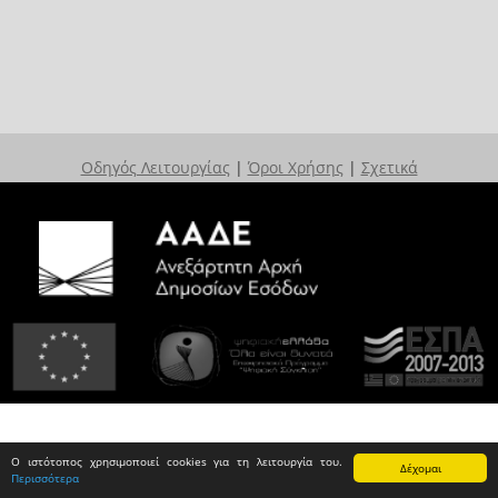
Οδηγός Λειτουργίας
|
Όροι Χρήσης
|
Σχετικά
Ο ιστότοπος χρησιμοποιεί cookies για τη λειτουργία του.
Δέχομαι
Περισσότερα