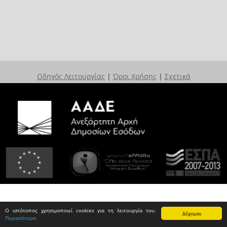
Οδηγός Λειτουργίας
|
Όροι Χρήσης
|
Σχετικά
Ο ιστότοπος χρησιμοποιεί cookies για τη λειτουργία του.
Δέχομαι
Περισσότερα