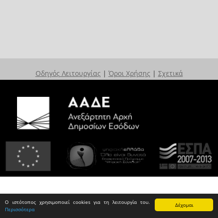
Οδηγός Λειτουργίας
|
Όροι Χρήσης
|
Σχετικά
Ο ιστότοπος χρησιμοποιεί cookies για τη λειτουργία του.
Δέχομαι
Περισσότερα