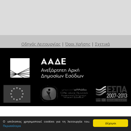
Οδηγός Λειτουργίας
|
Όροι Χρήσης
|
Σχετικά
Ο ιστότοπος χρησιμοποιεί cookies για τη λειτουργία του.
Δέχομαι
Περισσότερα