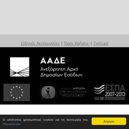
Οδηγός Λειτουργίας
|
Όροι Χρήσης
|
Σχετικά
Ο ιστότοπος χρησιμοποιεί cookies για τη λειτουργία του.
Δέχομαι
Περισσότερα