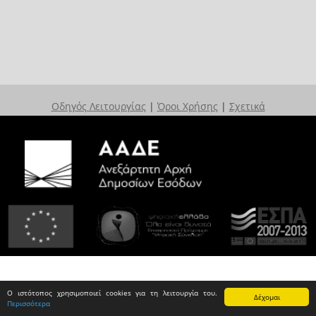
Οδηγός Λειτουργίας
|
Όροι Χρήσης
|
Σχετικά
Ο ιστότοπος χρησιμοποιεί cookies για τη λειτουργία του.
Δέχομαι
Περισσότερα