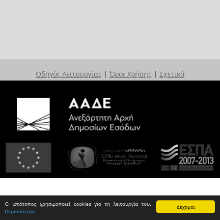
Οδηγός Λειτουργίας
|
Όροι Χρήσης
|
Σχετικά
Ο ιστότοπος χρησιμοποιεί cookies για τη λειτουργία του.
Δέχομαι
Περισσότερα