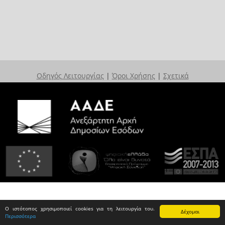
Οδηγός Λειτουργίας
|
Όροι Χρήσης
|
Σχετικά
Ο ιστότοπος χρησιμοποιεί cookies για τη λειτουργία του.
Δέχομαι
Περισσότερα