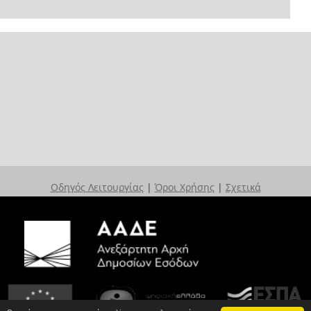
Οδηγός Λειτουργίας
|
Όροι Χρήσης
|
Σχετικά