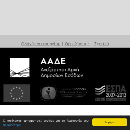
Οδηγός Λειτουργίας
|
Όροι Χρήσης
|
Σχετικά
Ο ιστότοπος χρησιμοποιεί cookies για τη λειτουργία του.
Δέχομαι
Περισσότερα