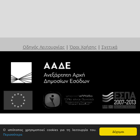
Οδηγός Λειτουργίας
|
Όροι Χρήσης
|
Σχετικά
Ο ιστότοπος χρησιμοποιεί cookies για τη λειτουργία του.
Δέχομαι
Περισσότερα