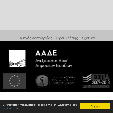
Οδηγός Λειτουργίας
|
Όροι Χρήσης
|
Σχετικά
Ο ιστότοπος χρησιμοποιεί cookies για τη λειτουργία του.
Δέχομαι
Περισσότερα