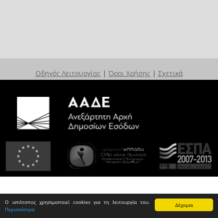
Οδηγός Λειτουργίας
|
Όροι Χρήσης
|
Σχετικά
Ο ιστότοπος χρησιμοποιεί cookies για τη λειτουργία του.
Δέχομαι
Περισσότερα