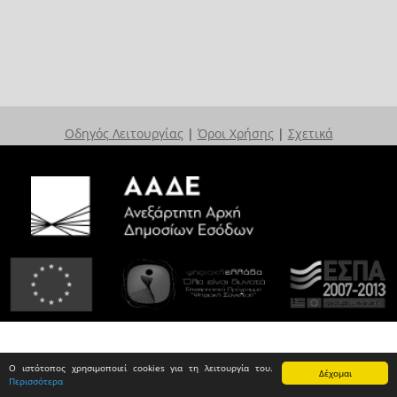
Οδηγός Λειτουργίας
|
Όροι Χρήσης
|
Σχετικά
Ο ιστότοπος χρησιμοποιεί cookies για τη λειτουργία του.
Δέχομαι
Περισσότερα