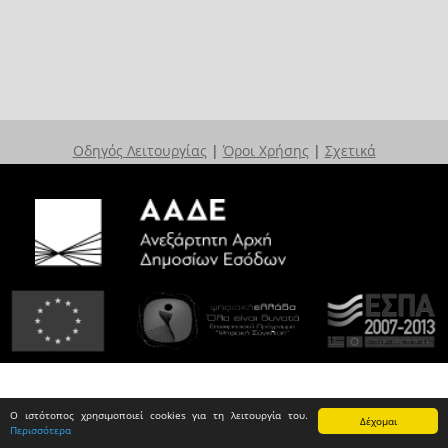
Οδηγός Λειτουργίας
|
Όροι Χρήσης
|
Σχετικά
Ο ιστότοπος χρησιμοποιεί cookies για τη λειτουργία του.
Δέχομαι
Περισσότερα