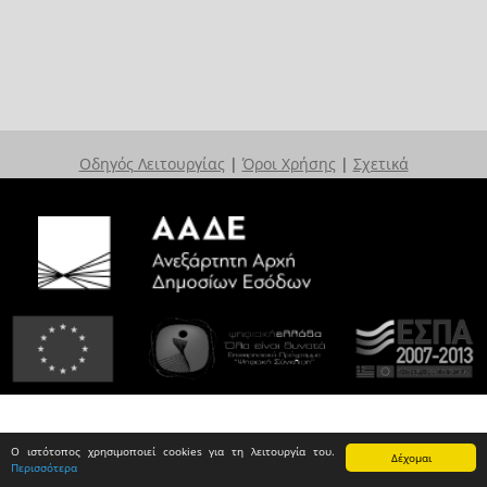
Οδηγός Λειτουργίας
|
Όροι Χρήσης
|
Σχετικά
Ο ιστότοπος χρησιμοποιεί cookies για τη λειτουργία του.
Δέχομαι
Περισσότερα