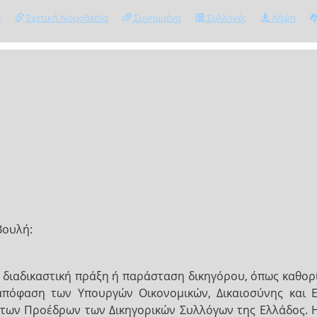
ς
Σχετική Νομοθεσία
Συνημμένα
Συλλογές
Λήψη
Βουλή:
θε διαδικαστική πράξη ή παράσταση δικηγόρου, όπως καθορ
πόφαση των Υπουργών Οικονομικών, Δικαιοσύνης και Ε
 των Προέδρων των Δικηγορικών Συλλόγων της Ελλάδος. Η