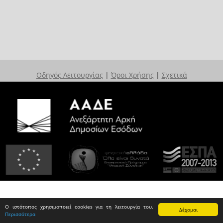
Οδηγός Λειτουργίας
|
Όροι Χρήσης
|
Σχετικά
Ο ιστότοπος χρησιμοποιεί cookies για τη λειτουργία του.
Δέχομαι
Περισσότερα