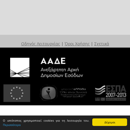
Οδηγός Λειτουργίας
|
Όροι Χρήσης
|
Σχετικά
Ο ιστότοπος χρησιμοποιεί cookies για τη λειτουργία του.
Δέχομαι
Περισσότερα