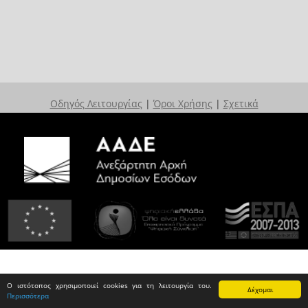
Οδηγός Λειτουργίας
|
Όροι Χρήσης
|
Σχετικά
Ο ιστότοπος χρησιμοποιεί cookies για τη λειτουργία του.
Δέχομαι
Περισσότερα