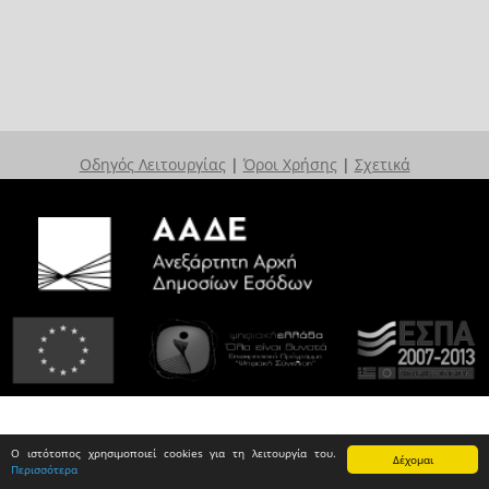
Οδηγός Λειτουργίας
|
Όροι Χρήσης
|
Σχετικά
Ο ιστότοπος χρησιμοποιεί cookies για τη λειτουργία του.
Δέχομαι
Περισσότερα