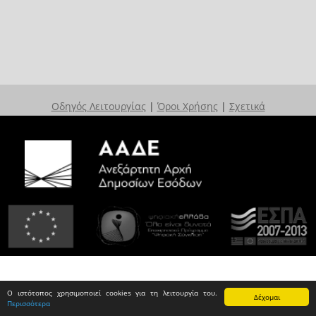
Οδηγός Λειτουργίας
|
Όροι Χρήσης
|
Σχετικά
Ο ιστότοπος χρησιμοποιεί cookies για τη λειτουργία του.
Δέχομαι
Περισσότερα