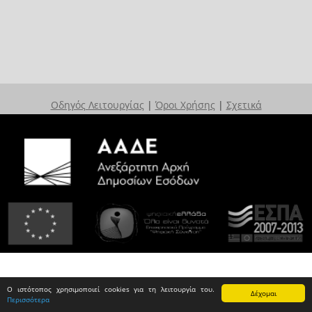
Οδηγός Λειτουργίας
|
Όροι Χρήσης
|
Σχετικά
Ο ιστότοπος χρησιμοποιεί cookies για τη λειτουργία του.
Δέχομαι
Περισσότερα