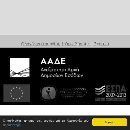
Οδηγός Λειτουργίας
|
Όροι Χρήσης
|
Σχετικά
Ο ιστότοπος χρησιμοποιεί cookies για τη λειτουργία του.
Δέχομαι
Περισσότερα